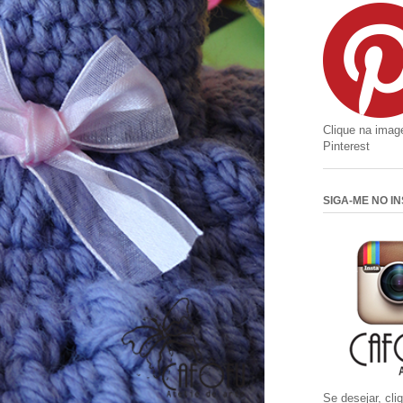
Clique na imag
Pinterest
SIGA-ME NO I
Se desejar, cl