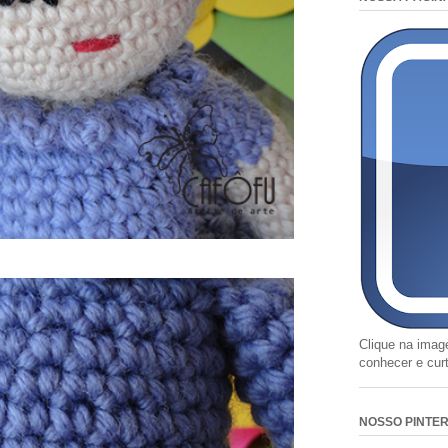
Clique na imag
conhecer e cur
NOSSO PINTE