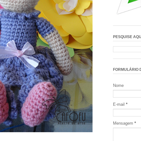
PESQUISE AQU
FORMULÁRIO 
Nome
E-mail
*
Mensagem
*