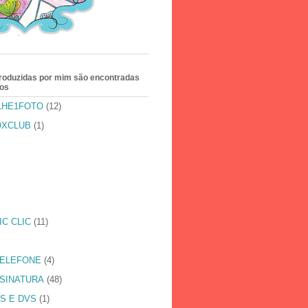
produzidas por mim são encontradas
tos
LHE1FOTO
(12)
OXCLUB
(1)
IC CLIC
(11)
TELEFONE
(4)
SINATURA
(48)
S E DVS
(1)