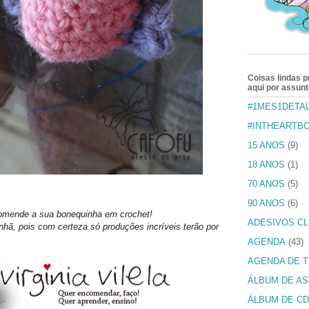
Coisas lindas 
aqui por assun
#1MES1DETA
#INTHEARTB
15 ANOS
(9)
18 ANOS
(1)
70 ANOS
(5)
90 ANOS
(6)
mende a sua bonequinha em crochet!
ADESIVOS CL
nhã, pois com certeza só produções incríveis terão por
AGENDA
(43)
AGENDA DE 
ÁLBUM DE AS
ÁLBUM DE CD